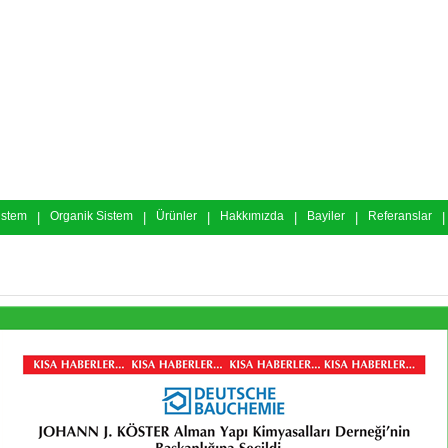
istem
|
Organik Sistem
|
Ürünler
|
Hakkımızda
|
Bayiler
|
Referanslar
|