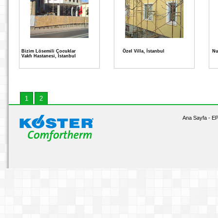
Bizim Lösemili Çocuklar
Özel Villa, İstanbul
Nu
Vakfı Hastanesi, İstanbul
1
2
Ana Sayfa
-
EP